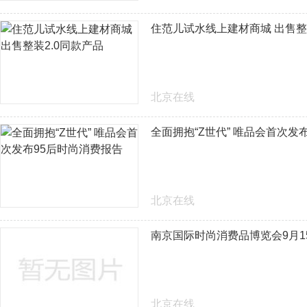
住范儿试水线上建材商城 出售整
北京在线
全面拥抱“Z世代” 唯品会首次发
北京在线
南京国际时尚消费品博览会9月1
北京在线